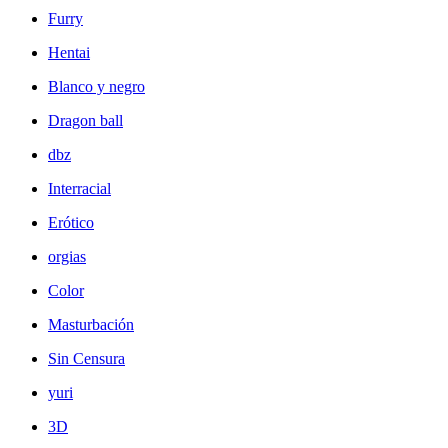
Furry
Hentai
Blanco y negro
Dragon ball
dbz
Interracial
Erótico
orgias
Color
Masturbación
Sin Censura
yuri
3D