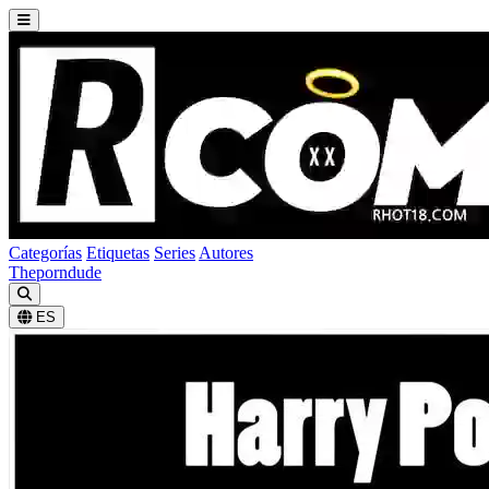
Categorías
Etiquetas
Series
Autores
Theporndude
ES